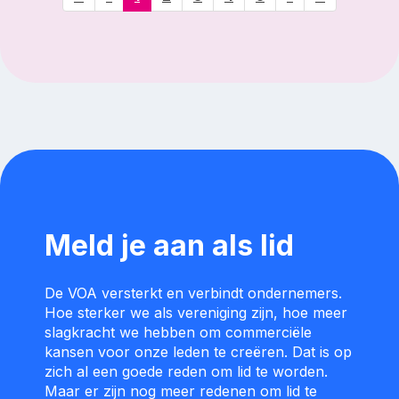
Meld je aan als lid
De VOA versterkt en verbindt ondernemers.
Hoe sterker we als vereniging zijn, hoe meer
slagkracht we hebben om commerciële
kansen voor onze leden te creëren. Dat is op
zich al een goede reden om lid te worden.
Maar er zijn nog meer redenen om lid te