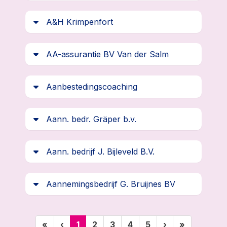
A&H Krimpenfort
AA-assurantie BV Van der Salm
Aanbestedingscoaching
Aann. bedr. Gräper b.v.
Aann. bedrijf J. Bijleveld B.V.
Aannemingsbedrijf G. Bruijnes BV
(huidige)
«
‹
1
2
3
4
5
›
»