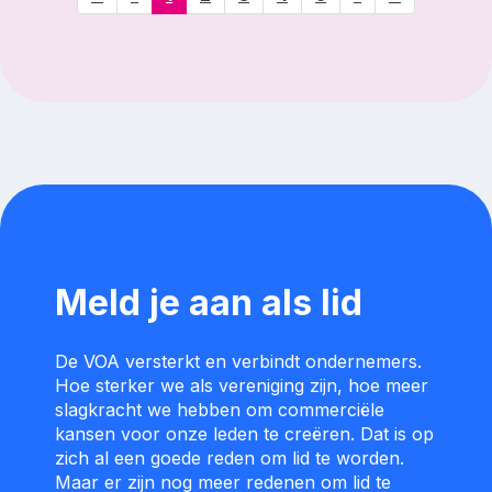
Meld je aan als lid
De VOA versterkt en verbindt ondernemers.
Hoe sterker we als vereniging zijn, hoe meer
slagkracht we hebben om commerciële
kansen voor onze leden te creëren. Dat is op
zich al een goede reden om lid te worden.
Maar er zijn nog meer redenen om lid te