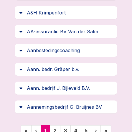
A&H Krimpenfort
AA-assurantie BV Van der Salm
Aanbestedingscoaching
Aann. bedr. Gräper b.v.
Aann. bedrijf J. Bijleveld B.V.
Aannemingsbedrijf G. Bruijnes BV
(huidige)
«
‹
1
2
3
4
5
›
»