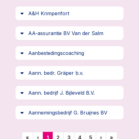
A&H Krimpenfort
AA-assurantie BV Van der Salm
Aanbestedingscoaching
Aann. bedr. Gräper b.v.
Aann. bedrijf J. Bijleveld B.V.
Aannemingsbedrijf G. Bruijnes BV
(huidige)
«
‹
1
2
3
4
5
›
»