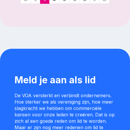
Meld je aan als lid
De VOA versterkt en verbindt ondernemers.
Hoe sterker we als vereniging zijn, hoe meer
slagkracht we hebben om commerciële
kansen voor onze leden te creëren. Dat is op
zich al een goede reden om lid te worden.
Maar er zijn nog meer redenen om lid te