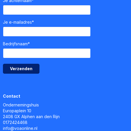
Je achternaam*
Je e-mailadres*
Bedrijfsnaam*
Verzenden
Contact
Ondernemingshuis
Europaplein 10
2408 GX Alphen aan den Rijn
0172424468
ofni
@voaonline.nl