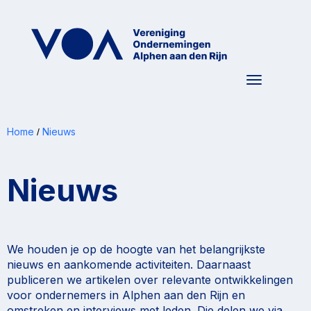
Toggle nav
Home
Nieuws
/
Nieuws
We houden je op de hoogte van het belangrijkste
nieuws en aankomende activiteiten. Daarnaast
publiceren we artikelen over relevante ontwikkelingen
voor ondernemers in Alphen aan den Rijn en
omstreken en interviews met leden. Die delen we via