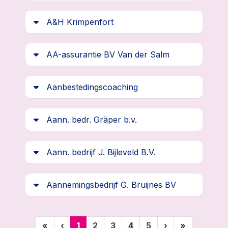
A&H Krimpenfort
AA-assurantie BV Van der Salm
Aanbestedingscoaching
Aann. bedr. Gräper b.v.
Aann. bedrijf J. Bijleveld B.V.
Aannemingsbedrijf G. Bruijnes BV
(huidige)
«
‹
1
2
3
4
5
›
»