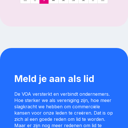
Meld je aan als lid
De VOA versterkt en verbindt ondernemers.
Hoe sterker we als vereniging zijn, hoe meer
slagkracht we hebben om commerciële
kansen voor onze leden te creëren. Dat is op
zich al een goede reden om lid te worden.
Maar er zijn nog meer redenen om lid te