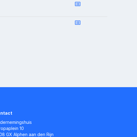
ntact
dernemingshuis
ropaplein 10
08 GX Alphen aan den Rijn