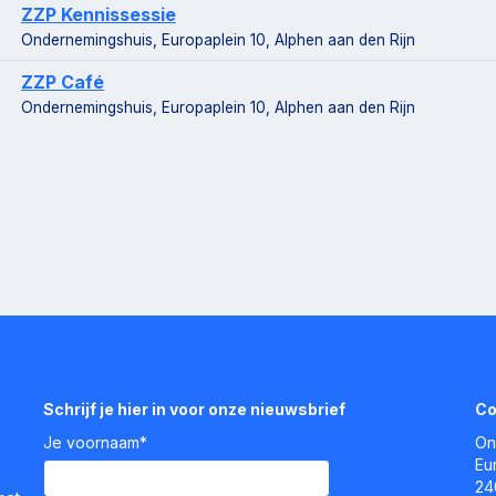
ZZP Kennissessie
Ondernemingshuis, Europaplein 10, Alphen aan den Rijn
ZZP Café
Ondernemingshuis, Europaplein 10, Alphen aan den Rijn
Schrijf je hier in voor onze nieuwsbrief
Co
Je voornaam*
On
Eu
24