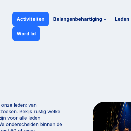
Activiteiten
Belangenbehartiging
Leden
Word lid
r onze leden; van
zoeken. Bekijk rustig welke
ijn voor alle leden,
 We onderscheiden binnen de
 met 60 of meer